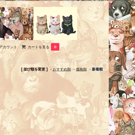
アカウント
カートを見る
0
[ 並び順を変更 ]
-
おすすめ順
-
価格順
-
新着順