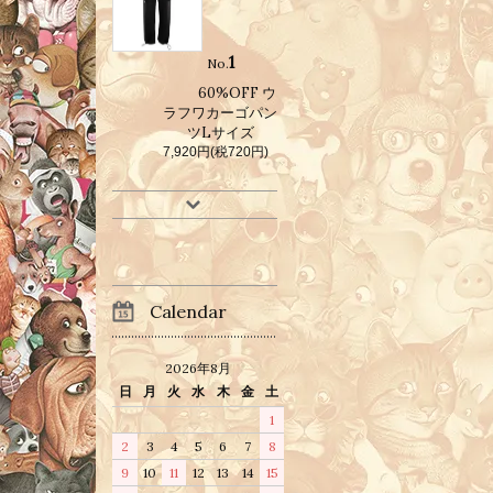
1
No.
60%OFF ウ
ラフワカーゴパン
ツLサイズ
7,920円(税720円)
Calendar
2026年8月
日
月
火
水
木
金
土
1
2
3
4
5
6
7
8
9
10
11
12
13
14
15