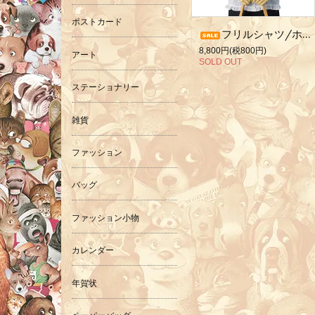
ポストカード
フリルシャツ/ホワイト/イヌ
8,800円(税800円)
アート
SOLD OUT
ステーショナリー
雑貨
ファッション
バッグ
ファッション小物
カレンダー
年賀状