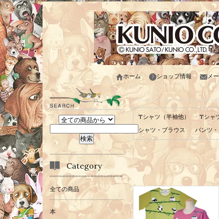
ホーム
ショップ情報
メー
Tシャツ（半袖他）
Tシャ
シャツ・ブラウス
パンツ・
Category
全ての商品
本