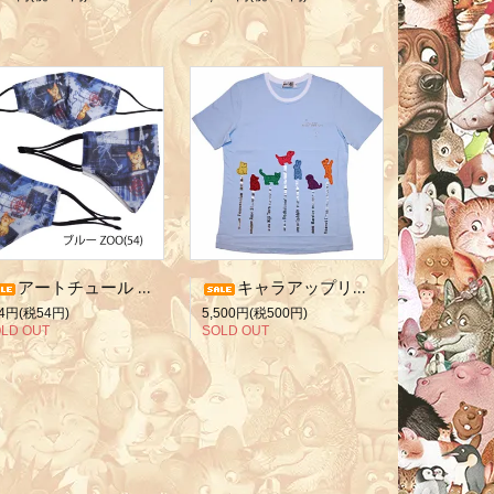
アートチュール マスク/ブルーZOO
キャラアップリケT/サックスM
4円(税54円)
5,500円(税500円)
LD OUT
SOLD OUT