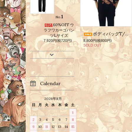
1
No.
60%OFF ウ
ラフワカーゴパン
ボディバッグT/ブラック/イヌMサイズ
ツLサイズ
7,920円(税720円)
8,800円(税800円)
SOLD OUT
Calendar
2026年8月
日
月
火
水
木
金
土
1
2
3
4
5
6
7
8
9
10
11
12
13
14
15