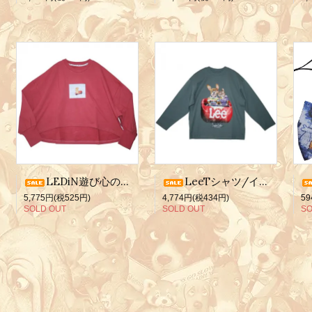
LEDiN遊び心のあるプリントショートスウェットシャツ/レッド/ライオン
LeeTシャツ/イヌ・ネコ
5,775円(税525円)
4,774円(税434円)
59
SOLD OUT
SOLD OUT
SO