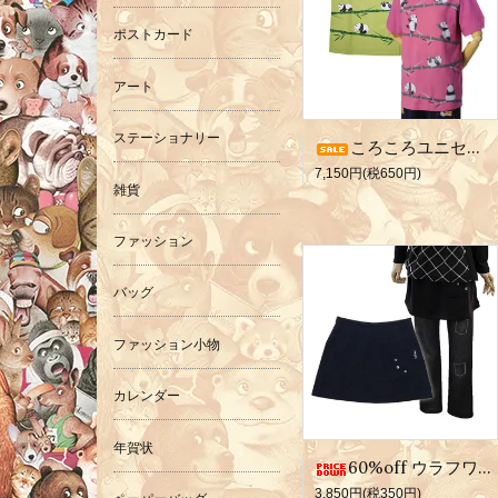
ポストカード
アート
ステーショナリー
ころころユニセックスT
7,150円(税650円)
雑貨
ファッション
バッグ
ファッション小物
カレンダー
年賀状
60%off ウラフワオーバースカート
3,850円(税350円)