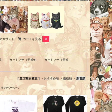
アカウント
カートを見る
0
袖）
カットソー（半袖他）
カットソー（長袖）
[ 並び順を変更 ]
-
おすすめ順
-
価格順
-
新着順
次のページへ