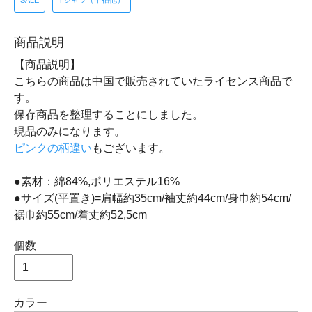
SALE
Tシャツ（半袖他）
商品説明
【商品説明】
こちらの商品は中国で販売されていたライセンス商品で
す。
保存商品を整理することにしました。
現品のみになります。
ピンクの柄違い
もございます。
●素材：綿84%,ポリエステル16%
●サイズ(平置き)=肩幅約35cm/袖丈約44cm/身巾約54cm/
裾巾約55cm/着丈約52,5cm
個数
カラー