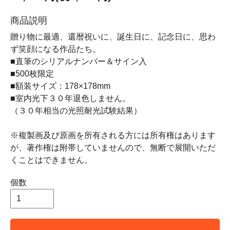
商品説明
贈り物に最適、還暦祝いに、誕生日に、記念日に、思わ
ず笑顔になる作品たち。
■直筆のシリアルナンバー＆サイン入
■500枚限定
■額装サイズ：178×178mm
■室内光下３０年退色しません。
（３０年相当の光照耐光試験結果）
※複製画及び原画を所有される方には所有権はあります
が、著作権は附帯していませんので、無断で展開いただ
くことはできません。
個数